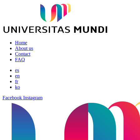
Home
About us
Contact
FAQ
es
en
fr
ko
Facebook
Instagram