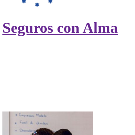
Seguros con Alma
Contratando tu seguro de salud con
UniversitasMundi ayudarás a otros
estudiantes sin recursos del
Hogar
Nazaret
.
Ayudamos a cubrir los gastos de
universidad, alojamiento, manutención,
asistencia sanitaria y desplazamientos.