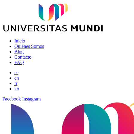
Inicio
Quiénes Somos
Blog
Contacto
FAQ
es
en
fr
ko
Facebook
Instagram