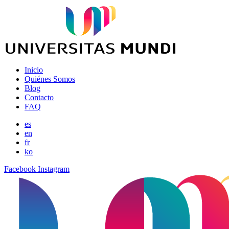
Inicio
Quiénes Somos
Blog
Contacto
FAQ
es
en
fr
ko
Facebook
Instagram