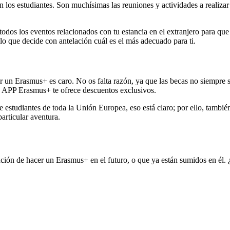
os estudiantes. Son muchísimas las reuniones y actividades a realizar f
 todos los eventos relacionados con tu estancia en el extranjero para q
lo que decide con antelación cuál es el más adecuado para ti.
r un Erasmus+ es caro. No os falta razón, ya que las becas no siempre su
la APP Erasmus+ te ofrece descuentos exclusivos.
 estudiantes de toda la Unión Europea, eso está claro; por ello, tambié
particular aventura.
ención de hacer un Erasmus+ en el futuro, o que ya están sumidos en é