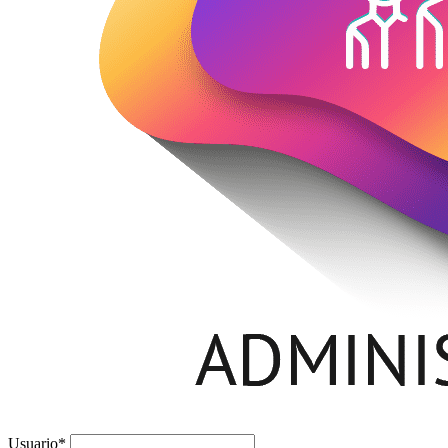
Usuario
*