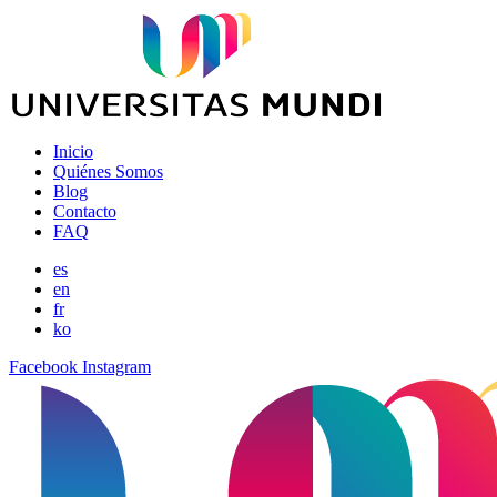
Inicio
Quiénes Somos
Blog
Contacto
FAQ
es
en
fr
ko
Facebook
Instagram