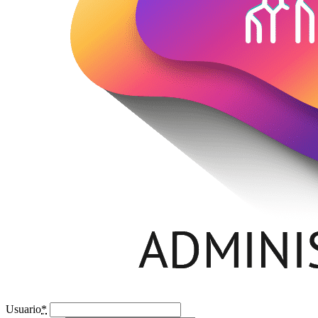
Usuario
*