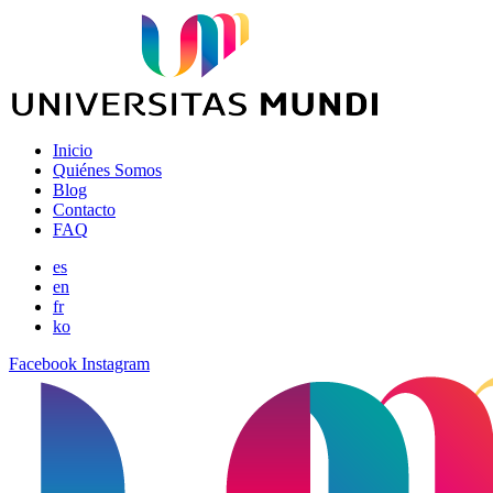
Inicio
Quiénes Somos
Blog
Contacto
FAQ
es
en
fr
ko
Facebook
Instagram