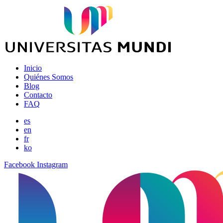
Inicio
Quiénes Somos
Blog
Contacto
FAQ
es
en
fr
ko
Facebook
Instagram