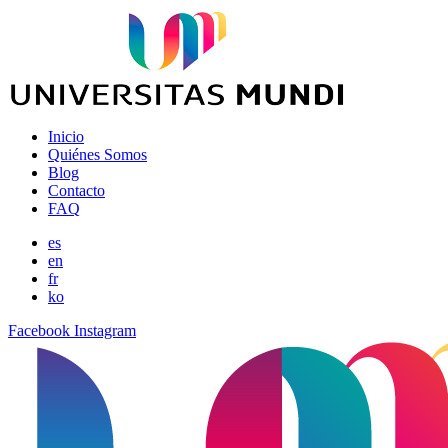
Inicio
Quiénes Somos
Blog
Contacto
FAQ
es
en
fr
ko
Facebook
Instagram