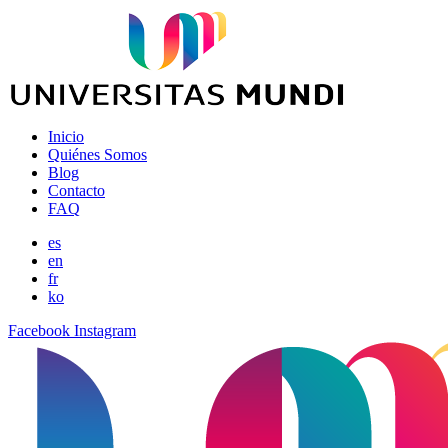
Inicio
Quiénes Somos
Blog
Contacto
FAQ
es
en
fr
ko
Facebook
Instagram