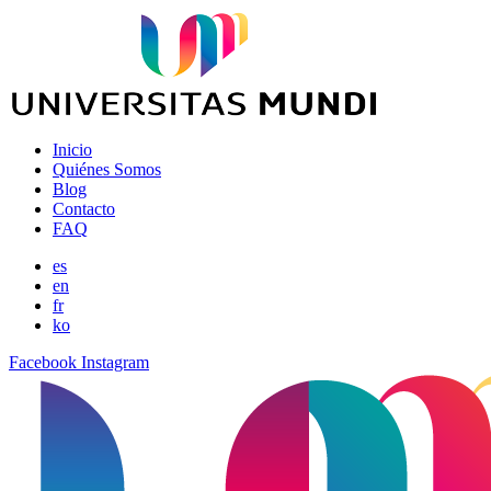
Inicio
Quiénes Somos
Blog
Contacto
FAQ
es
en
fr
ko
Facebook
Instagram