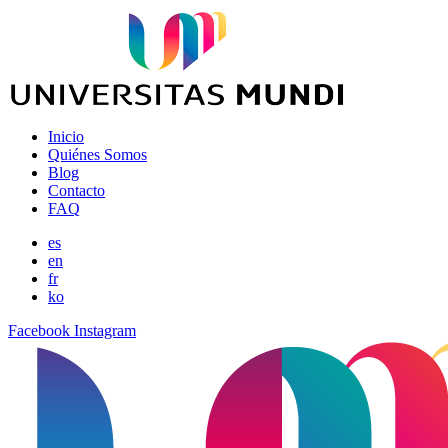
Inicio
Quiénes Somos
Blog
Contacto
FAQ
es
en
fr
ko
Facebook
Instagram