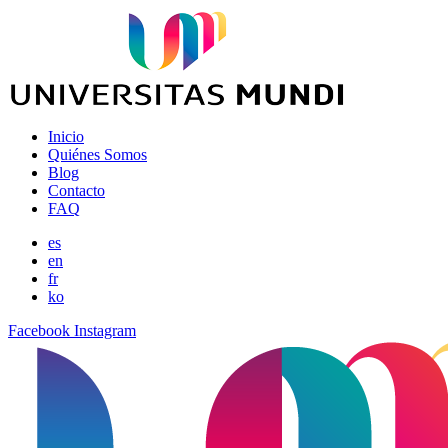
Inicio
Quiénes Somos
Blog
Contacto
FAQ
es
en
fr
ko
Facebook
Instagram