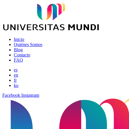
Inicio
Quiénes Somos
Blog
Contacto
FAQ
es
en
fr
ko
Facebook
Instagram