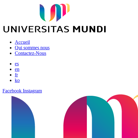
Accueil
Qui sommes nous
Contactez-Nous
es
en
fr
ko
Facebook
Instagram