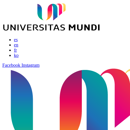
es
en
fr
ko
Facebook
Instagram