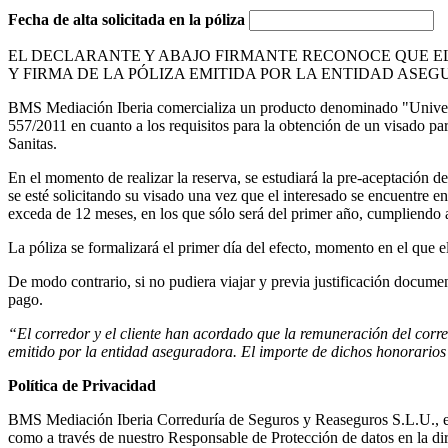
Fecha de alta solicitada en la póliza
EL DECLARANTE Y ABAJO FIRMANTE RECONOCE QUE E
Y FIRMA DE LA PÓLIZA EMITIDA POR LA ENTIDAD ASE
BMS Mediación Iberia comercializa un producto denominado "Universita
557/2011 en cuanto a los requisitos para la obtención de un visado p
Sanitas.
En el momento de realizar la reserva, se estudiará la pre-aceptación d
se esté solicitando su visado una vez que el interesado se encuentre e
exceda de 12 meses, en los que sólo será del primer año, cumpliendo a
La póliza se formalizará el primer día del efecto, momento en el que 
De modo contrario, si no pudiera viajar y previa justificación docume
pago.
“El corredor y el cliente han acordado que la remuneración del corr
emitido por la entidad aseguradora. El importe de dichos honorario
Política de Privacidad
BMS Mediación Iberia Correduría de Seguros y Reaseguros S.L.U., es e
como a través de nuestro Responsable de Protección de datos en la di