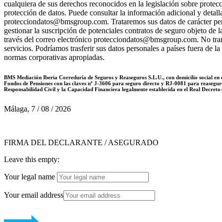
cualquiera de sus derechos reconocidos en la legislación sobre protec
protección de datos. Puede consultar la información adicional y detall
protecciondatos@bmsgroup.com. Trataremos sus datos de carácter person
gestionar la suscripción de potenciales contratos de seguro objeto de
través del correo electrónico protecciondatos@bmsgroup.com. No trans
servicios. Podríamos trasferir sus datos personales a países fuera de
normas corporativas apropiadas.
BMS Mediación Iberia Correduría de Seguros y Reaseguros S.L.U., con domicilio social en 
Fondos de Pensiones con las claves nº J-3606 para seguro directo y RJ-0081 para reasegu
Responsabilidad Civil y la Capacidad Financiera legalmente establecida en el Real Decreto-
Málaga, 7 / 08 / 2026
FIRMA DEL DECLARANTE / ASEGURADO
Leave this empty:
Your legal name
Your email address