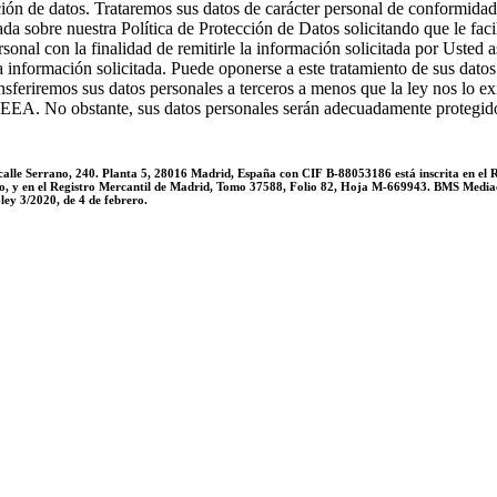
ción de datos. Trataremos sus datos de carácter personal de conformidad
ada sobre nuestra Política de Protección de Datos solicitando que le fac
al con la finalidad de remitirle la información solicitada por Usted as
 la información solicitada. Puede oponerse a este tratamiento de sus d
feriremos sus datos personales a terceros a menos que la ley nos lo e
 la EEA. No obstante, sus datos personales serán adecuadamente protegi
calle Serrano, 240. Planta 5, 28016 Madrid, España con CIF B-88053186 está inscrita en el 
ro, y en el Registro Mercantil de Madrid, Tomo 37588, Folio 82, Hoja M-669943. BMS Mediac
ley 3/2020, de 4 de febrero.