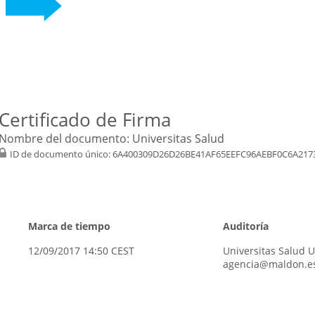
Certificado de Firma
Nombre del documento:
Universitas Salud
ID de documento único:
6A400309D26D26BE41AF65EEFC96AEBF0C6A217
Marca de tiempo
Auditoría
12/09/2017 14:50 CEST
Universitas Salud 
agencia@maldon.es 