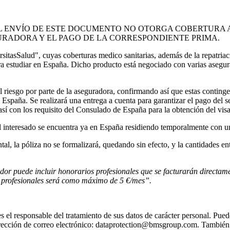
L ENVÍO DE ESTE DOCUMENTO NO OTORGA COBERTURA 
GURADORA Y EL PAGO DE LA CORRESPONDIENTE PRIMA.
sSalud", cuyas coberturas medico sanitarias, además de la repatriació
ara estudiar en España. Dicho producto está negociado con varias asegu
el riesgo por parte de la aseguradora, confirmando así que estas conting
n España. Se realizará una entrega a cuenta para garantizar el pago del s
sí con los requisito del Consulado de España para la obtención del vis
el interesado se encuentra ya en España residiendo temporalmente con una
ntal, la póliza no se formalizará, quedando sin efecto, y la cantidades 
edor puede incluir honorarios
profesionales que se facturarán directame
s
profesionales será como máximo de 5 €/mes”.
l responsable del tratamiento de sus datos de carácter personal. Puede
rección de correo electrónico: dataprotection@bmsgroup.com. También pu