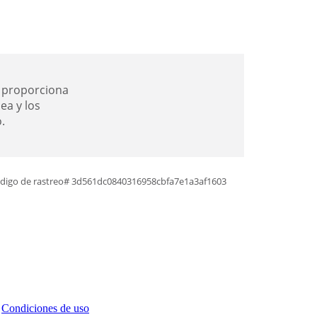
a proporciona
ea y los
.
digo de rastreo# 3d561dc0840316958cbfa7e1a3af1603
a
Condiciones de uso